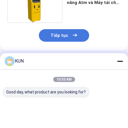
năng Atm và Máy tái chế
tiền gửi
Tiếp tục
Sản Phẩm Khuyến Cáo
KUN
10:53 AM
Good day, what product are you looking for?
C03T Máy tái chế
Máy Tái Chế Tiền
Máy tái chế ti
tiền mặt thông minh
Mặt C03L Máy Tái
C03T-Z Máy t
với 4 băng thu tái
Chế Tiền Giấy Tự
toán thông mi