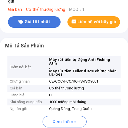
gửi
Giá bán：Có thể thương lượng
MOQ：1
Giá tốt nhất
Liên hệ với bây giờ
Mô Tả Sản Phẩm
Máy rút tiền tự động Anti Fishing
Atm
Điểm nổi bật
,
Máy rút tiền Teller được chứng nhận
UL-291
Chứng nhận
CE/CCC/FCC/ROHS/ISO9001
Giá bán
Có thể thương lượng
Hàng hiệu
HE
Khả năng cung cấp
1000 miếng mỗi tháng
Nguồn gốc
Quảng Đông, Trung Quốc
Xem thêm