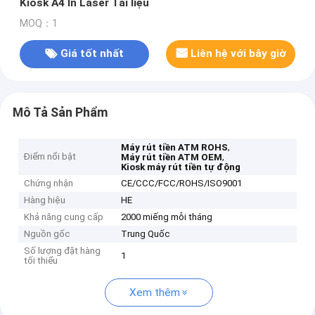
Kiosk A4 In Laser Tài liệu
MOQ：1
Giá tốt nhất
Liên hệ với bây giờ
Mô Tả Sản Phẩm
,
Máy rút tiền ATM ROHS
Điểm nổi bật
,
Máy rút tiền ATM OEM
Kiosk máy rút tiền tự động
Chứng nhận
CE/CCC/FCC/ROHS/ISO9001
Hàng hiệu
HE
Khả năng cung cấp
2000 miếng mỗi tháng
Nguồn gốc
Trung Quốc
Số lượng đặt hàng
1
tối thiểu
Xem thêm