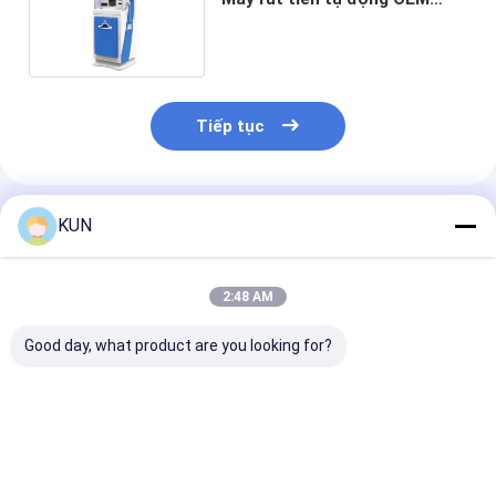
Kiosk A4 In Laser Tài liệu
Tiếp tục
Sản Phẩm Khuyến Cáo
KUN
2:48 AM
Good day, what product are you looking for?
C03T Máy tái chế
Máy Tái Chế Tiền
Máy tái chế ti
tiền mặt thông minh
Mặt C03L Máy Tái
C03T-Z Máy t
với 4 băng thu tái
Chế Tiền Giấy Tự
toán thông mi
chế, nhận dạng số
Động Thông Minh
4 băng đĩa tái 