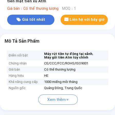
tiền mặt tiền xu Atm
Giá bán：Có thể thương lượng
MOQ：1
Giá tốt nhất
Liên hệ với bây giờ
Mô Tả Sản Phẩm
,
Máy rút tiền tự động tại sảnh
Điểm nổi bật
Máy gửi tiền Atm tùy chỉnh
Chứng nhận
CE/CCC/FCC/ROHS/ISO9001
Giá bán
Có thể thương lượng
Hàng hiệu
HE
Khả năng cung cấp
1000 miếng mỗi tháng
Nguồn gốc
Quảng Đông, Trung Quốc
Xem thêm