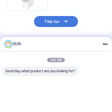
Tiếp tục
Sản Phẩm Khuyến Cáo
KUN
3:21 PM
Good day, what product are you looking for?
C03T Máy tái chế
Máy Tái Chế Tiền
Máy tái chế ti
tiền mặt thông minh
Mặt C03L Máy Tái
C03T-Z Máy t
với 4 băng thu tái
Chế Tiền Giấy Tự
toán thông mi
chế, nhận dạng số
Động Thông Minh
4 băng đĩa tái 
tuần tự tiền giấy và
với Tiêu Chuẩn
nhận dạng số 
Giá tốt nhất
Giá tốt nhất
Giá tốt n
thiết kế mô-đun
CEN/XFS, 4 Hộp
tiền giấy và thi