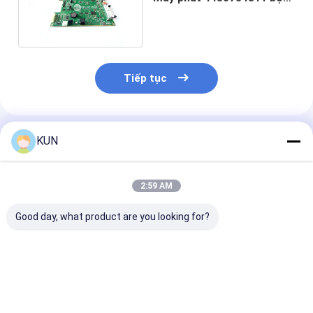
phận máy ATM với hàng
tồn kho lớn
Tiếp tục
Sản Phẩm Khuyến Cáo
KUN
2:59 AM
Good day, what product are you looking for?
1750304619 Wincor
Bộ phận ATM Máy
Bộ phận ATM 
Nixdorf CHD-mot
phân phối cao su
phân phối CDU
ICT3H5-3A2790 Cơ
Hyosung CDU
Hyosung Bush
bản PN
300006564 8 × 11 × 6
trắng 3000065