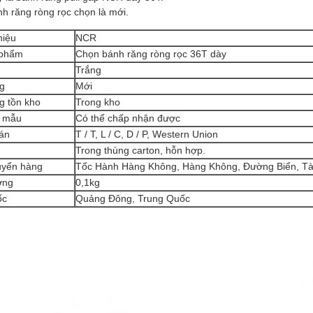
h răng ròng rọc chọn là mới.
hiệu
NCR
 phẩm
Chọn bánh răng ròng rọc 36T dày
Trắng
ng
Mới
g tồn kho
Trong kho
g mẫu
Có thể chấp nhận được
án
T / T, L / C, D / P, Western Union
Trong thùng carton, hỗn hợp.
uyển hàng
Tốc Hành Hàng Không, Hàng Không, Đường Biển, T
ợng
0,1kg
ốc
Quảng Đông, Trung Quốc