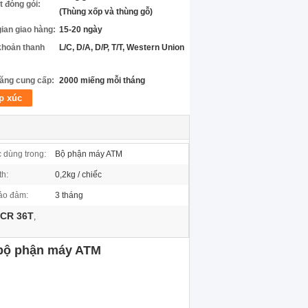
ết đóng gói:
(Thùng xốp và thùng gỗ)
gian giao hàng:
15-20 ngày
khoản thanh
L/C, D/A, D/P, T/T, Western Union
ăng cung cấp:
2000 miếng mỗi tháng
p xúc
 dùng trong:
Bộ phận máy ATM
th:
0,2kg / chiếc
ảo đảm:
3 tháng
NCR 36T
,
 bộ phận máy ATM