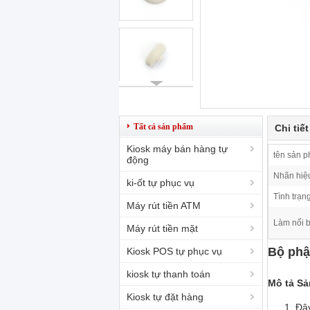
Tất cả sản phẩm
Chi tiế
Kiosk máy bán hàng tự
tên sản 
động
Nhãn hiệ
ki-ốt tự phục vụ
Tình trạng
Máy rút tiền ATM
Làm nổi b
Máy rút tiền mặt
Bộ phậ
Kiosk POS tự phục vụ
kiosk tự thanh toán
Mô tả S
Kiosk tự đặt hàng
Đây