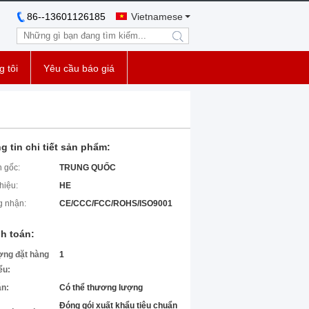
86--13601126185
Vietnamese
search
g tôi
Yêu cầu báo giá
g tin chi tiết sản phẩm:
 gốc:
TRUNG QUỐC
hiệu:
HE
 nhận:
CE/CCC/FCC/ROHS/ISO9001
h toán:
ợng đặt hàng
1
iểu:
án:
Có thể thương lượng
Đóng gói xuất khẩu tiêu chuẩn