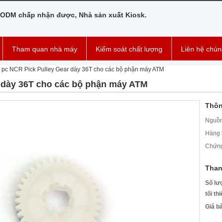
ODM chấp nhận được, Nhà sản xuất Kiosk.
Tham quan nhà máy
Kiểm soát chất lượng
Liên hệ chún
/ pc NCR Pick Pulley Gear dày 36T cho các bộ phận máy ATM
r dày 36T cho các bộ phận máy ATM
Thôn
Nguồn
Hàng 
Chứng
Than
Số lư
tối th
Giá b