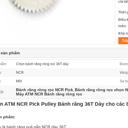
chi ti
Thời 
Điều 
toán:
Khả n
Tiế
t sản phẩm
phẩm:
Chọn bánh răng ròng rọc 36T dày
Được
u:
NCR
Weig
:
Mới
Sự b
Bánh răng ròng rọc NCR Pick
Bánh răng ròng rọc chọn 
,
ật:
Máy ATM NCR Bánh răng ròng rọc
n ATM NCR Pick Pulley Bánh răng 36T Dày cho các
ản phẩm:
 là bánh răng puli gắp NCR dày 36T.