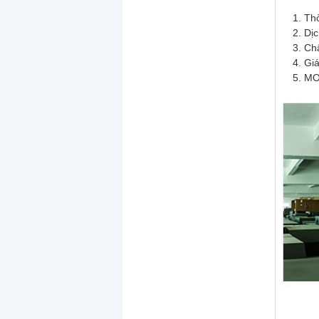
Thờ
Dịc
Chấ
Giá
MO