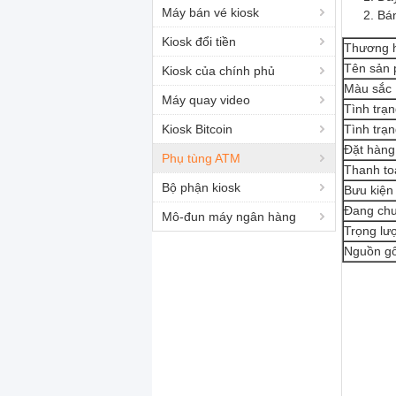
Máy bán vé kiosk
Bán
Kiosk đổi tiền
Thương 
Tên sản
Kiosk của chính phủ
Màu sắc
Máy quay video
Tình trạ
Kiosk Bitcoin
Tình trạn
Đặt hàn
Phụ tùng ATM
Thanh to
Bộ phận kiosk
Bưu kiện
Đang ch
Mô-đun máy ngân hàng
Trọng lư
Nguồn g