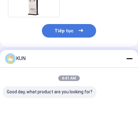
cho nhà hàng
Tiếp tục
Sản Phẩm Khuyến Cáo
KUN
6:41 AM
Good day, what product are you looking for?
Kiosk Tự Phục Vụ
Kiosk tự phục vụ đặt
Màn hình cảm
21.5 inch
hàng 32 INCH
24 "Màn hình 
ứng Tự phục v
đặt hàng Hệ t
POS Thanh to